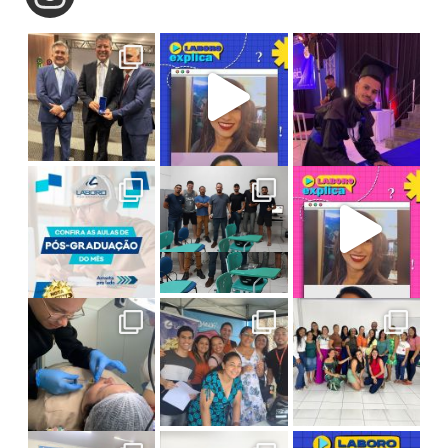
Homenagem e Reconhecimento!
O pro
Laboro Explica: Saiba tudo sobre Bacharel
Ex-aluno Laboro conquistando grandes voos!
Tecnologia e Solidariedade em Ação!
Faça Pós na Laboro! As aulas deste mês
**LABORO EXPLICA: O QUE SIGNIFICA SER NOTA
Final de semana de muito aprendizado na Pós-
Amanhã é o grande dia! Nossos alunos d
Psicologia em Ação: Novembro Azul na Laboro
Atividade de Sucesso no Curso de Direito da La
Laboro Explica: Tudo sobre o ENADE! A live c