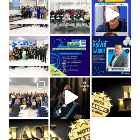
1º Simpósio de Enfermagem
I Seminário de Enfermagem
Um evento
Hoje celebramos a vida do nosso Diretor A
Com o
Na última edição da série Entrelaços de S
O maior desconto do ano chegou!
#TBT da Colação de Grau
Prepare-
Reviver
Cursos de Graduação: até 75% OFF
Pós-Graduação: até 55% OFF
Avanc