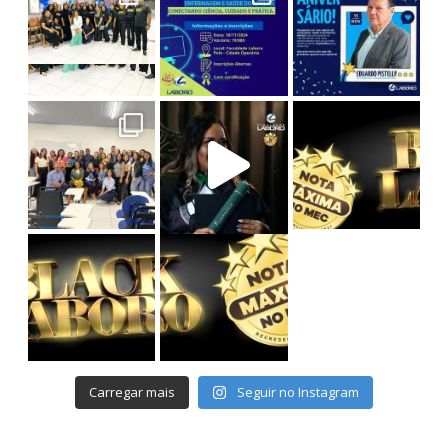
Com o
Na última edição da série Entrelaços de S
O maior desconto do ano chegou!
#TBT da Colação de Grau
Prepare-
Reviver
Cursos de Graduação: até 75% OFF
Pós-Graduação: até 55% OFF
Avanc
Carregar mais
Seguir no Instagram