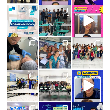
Tecnologia e Solidariedade em Ação!
Faça Pós na Laboro! As aulas deste mês
**LABORO EXPLICA: O QUE SIGNIFICA SER NOTA
Final de semana de muito aprendizado na Pós-
Amanhã é o grande dia! Nossos alunos d
Psicologia em Ação: Novembro Azul na Laboro
Atividade de Sucesso no Curso de Direito da La
Laboro Explica: Tudo sobre o ENADE! A live c
1º Simpósio de Enfermagem
I Seminário de Enfermagem
Um evento
Hoje celebramos a vida do nosso Diretor A