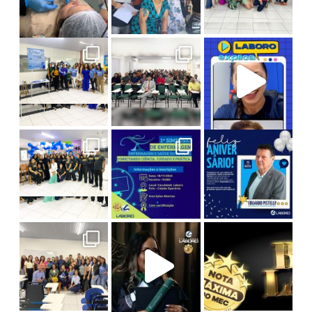
Psicologia em Ação: Novembro Azul na Laboro
Atividade de Sucesso no Curso de Direito da La
Laboro Explica: Tudo sobre o ENADE! A live c
1º Simpósio de Enfermagem
I Seminário de Enfermagem
Um evento
Hoje celebramos a vida do nosso Diretor A
Com o
Na última edição da série Entrelaços de S
O maior desconto do ano chegou!
#TBT da Colação de Grau
Prepare-
Reviver