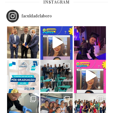
INSTAGRAM
faculdadelaboro
Homenagem e Reconhecimento!
O pro
Laboro Explica: Saiba tudo sobre Bacharel
Ex-aluno Laboro conquistando grandes voos!
Tecnologia e Solidariedade em Ação!
Faça Pós na Laboro! As aulas deste mês
**LABORO EXPLICA: O QUE SIGNIFICA SER NOTA
Final de semana de muito aprendizado na Pós-
Amanhã é o grande dia! Nossos alunos d