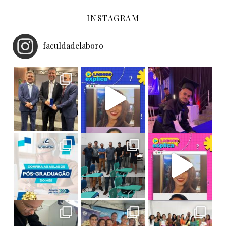
INSTAGRAM
faculdadelaboro
Homenagem e Reconhecimento!
O pro
Laboro Explica: Saiba tudo sobre Bacharel
Ex-aluno Laboro conquistando grandes voos!
Tecnologia e Solidariedade em Ação!
Faça Pós na Laboro! As aulas deste mês
**LABORO EXPLICA: O QUE SIGNIFICA SER NOTA
Final de semana de muito aprendizado na Pós-
Amanhã é o grande dia! Nossos alunos d