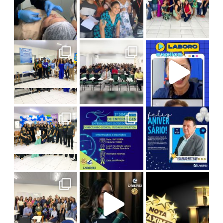
Psicologia em Ação: Novembro Azul na Laboro
Atividade de Sucesso no Curso de Direito da La
Laboro Explica: Tudo sobre o ENADE! A live c
1º Simpósio de Enfermagem
I Seminário de Enfermagem
Um evento
Hoje celebramos a vida do nosso Diretor A
Com o
Na última edição da série Entrelaços de S
O maior desconto do ano chegou!
#TBT da Colação de Grau
Prepare-
Reviver