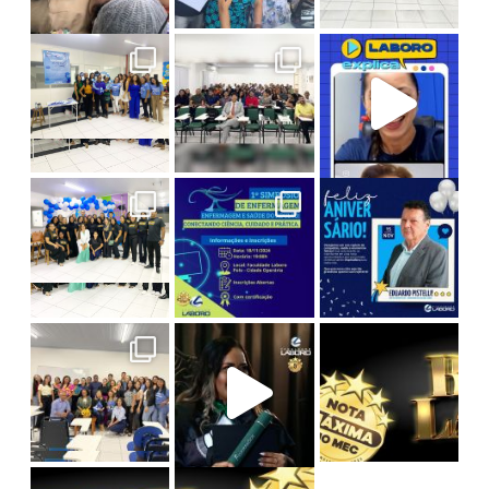
Psicologia em Ação: Novembro Azul na Laboro
Atividade de Sucesso no Curso de Direito da La
Laboro Explica: Tudo sobre o ENADE! A live c
1º Simpósio de Enfermagem
I Seminário de Enfermagem
Um evento
Hoje celebramos a vida do nosso Diretor A
Com o
Na última edição da série Entrelaços de S
O maior desconto do ano chegou!
#TBT da Colação de Grau
Prepare-
Reviver
Cursos de Graduação: até 75% OFF
Pós-Graduação: até 55% OFF