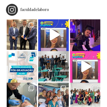
faculdadelaboro
Homenagem e Reconhecimento!
O pro
Laboro Explica: Saiba tudo sobre Bacharel
Ex-aluno Laboro conquistando grandes voos!
Tecnologia e Solidariedade em Ação!
Faça Pós na Laboro! As aulas deste mês
**LABORO EXPLICA: O QUE SIGNIFICA SER NOTA
Final de semana de muito aprendizado na Pós-
Amanhã é o grande dia! Nossos alunos d